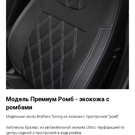
Модель Премиум Ромб - экокожа с
ромбами
Модельные чехлы Brothers-Tuning из экокожи с прострочкой "ромб"
Авточехлы Бразерс из автомобильной экокожа Ultra с перфорацией по
центру сидений и прострочкой в виде ромбов.